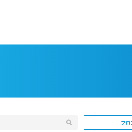
LANGUAGE
フロアガイドPDF
検 索
ショップニュース
イベント＆ニュース
アクセス・駐車場
スタッフ募集
フロ