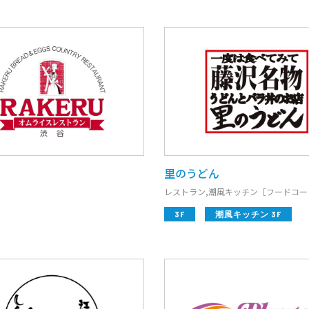
Terrace Mall Shonan Official Account
里のうどん
閉じる
ン
レストラン,潮風キッチン［フードコー
3F
潮風キッチン 3F