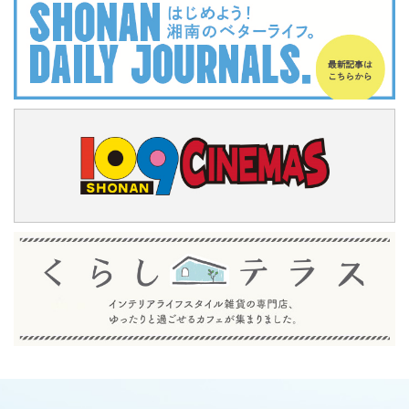
Terrace Mall Shonan Official Account
閉じる