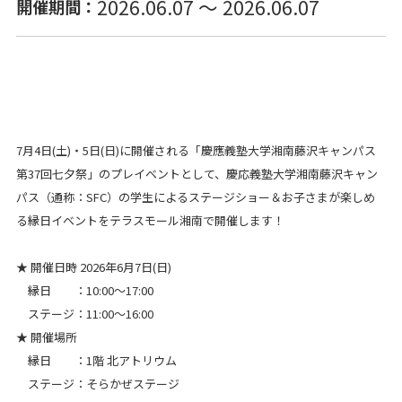
2026.06.07 ～ 2026.06.07
開催期間：
サービス
施設案内
7月4日(土)・5日(日)に開催される「慶應義塾大学湘南藤沢キャンパス
アクセス・駐車場
第37回七夕祭」のプレイベントとして、慶応義塾大学湘南藤沢キャン
パス（通称：SFC）の学生によるステージショー＆お子さまが楽しめ
スタッフ募集
る縁日イベントをテラスモール湘南で開催します！
イベントスペース
ご利用案内
★ 開催日時 2026年6月7日(日)
辻堂商店街からの
お知らせ
縁日 ：10:00〜17:00
ステージ：11:00〜16:00
ご利用規約
★ 開催場所
プライバシーポリシー
縁日 ：1階 北アトリウム
ステージ：そらかぜステージ
お問い合わせ