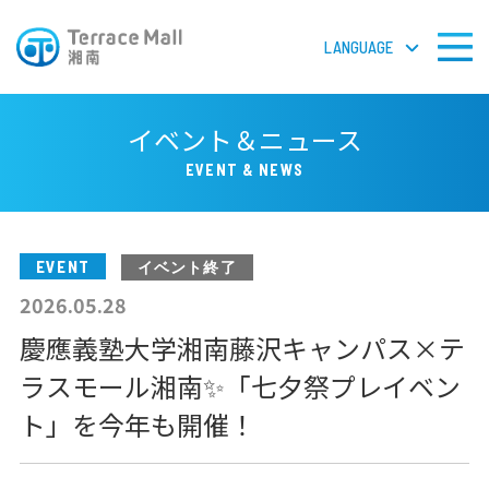
LANGUAGE
LANGUAGE
イベント＆ニュース
EVENT & NEWS
フロアガイドPDF
EVENT
検 索
イベント終了
2026.05.28
慶應義塾大学湘南藤沢キャンパス×テ
ショップガイド
ラスモール湘南✨「七夕祭プレイベン
ト」を今年も開催！
ショップニュース
イベント＆ニュース