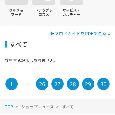
グルメ＆
ドラッグ＆
サービス・
フード
コスメ
カルチャー
サービス
施設案内
▶フロアガイドをPDFで見る
すべて
アクセス・駐車場
スタッフ募集
該当する記事はありません。
イベントスペース
ご利用案内
1
…
26
27
28
29
30
辻堂商店街からの
お知らせ
ご利用規約
プライバシーポリシー
TOP
ショップニュース
すべて
お問い合わせ