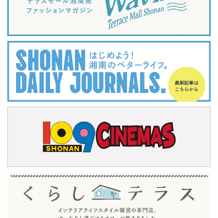
Terrace Mall Shonan Official Account
閉じる