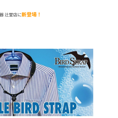
新登場！
器 辻堂店に
Terrace Mall Shonan Official Account
閉じる