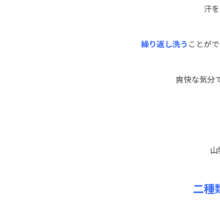
汗を
繰り返し洗う
ことがで
爽快な気分
山
二種