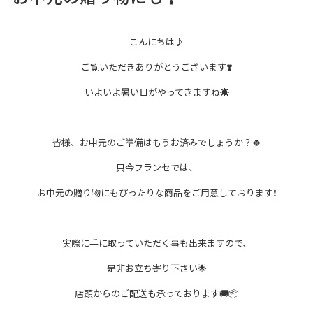
サービス
こんにちは♪
ご覧いただきありがとうございます❣️
施設案内
いよいよ暑い日がやってきますね☀️
アクセス・駐車場
皆様、お中元のご準備はもうお済みでしょうか？🍀
スタッフ募集
只今フランセでは、
お中元の贈り物にもぴったりな商品をご用意しております❗️
イベントスペース
ご利用案内
辻堂商店街からの
お知らせ
実際に手に取っていただく事も出来ますので、
ご利用規約
是非お立ち寄り下さい🌟
プライバシーポリシー
店頭からのご配送も承っております🚚📦
お問い合わせ